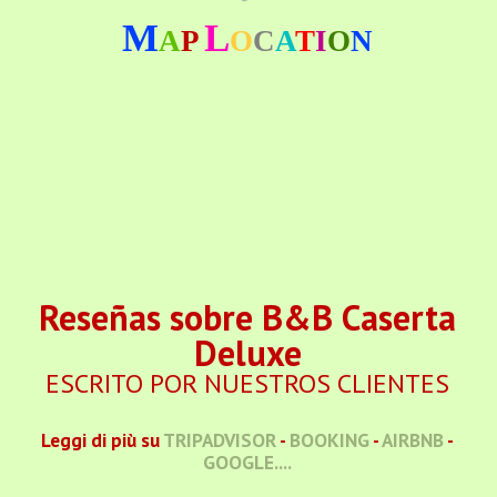
M
L
A
P
O
C
A
T
I
O
N
Reseñas sobre B&B Caserta
Deluxe
ESCRITO POR NUESTROS CLIENTES
Leggi di più su
TRIPADVISOR
-
BOOKING
-
AIRBNB
-
GOOGLE....