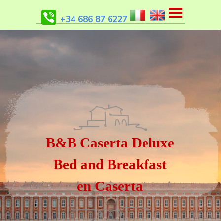
+34 686 87 6227
B&B Caserta Deluxe
Bed and Breakfast
en Caserta